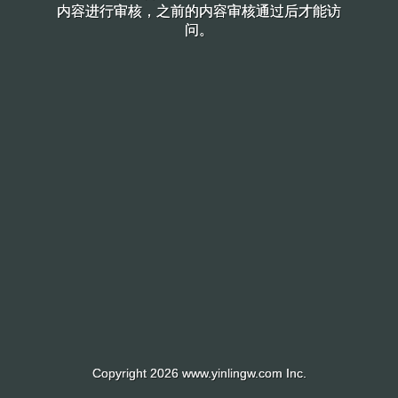
内容进行审核，之前的内容审核通过后才能访
内容进行审核，之前的内容审核通过后才能访
问。
问。
Copyright 2026 www.yinlingw.com Inc.
Copyright 2026 www.yinlingw.com Inc.