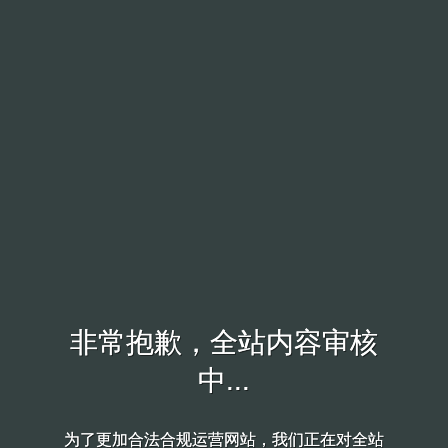
非常抱歉，全站内容审核
非常抱歉，全站内容审核
中...
中...
为了更加合法合规运营网站，我们正在对全站
为了更加合法合规运营网站，我们正在对全站