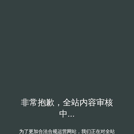
非常抱歉，全站内容审核
非常抱歉，全站内容审核
中...
中...
为了更加合法合规运营网站，我们正在对全站
为了更加合法合规运营网站，我们正在对全站