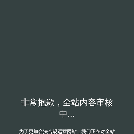
非常抱歉，全站内容审核
非常抱歉，全站内容审核
中...
中...
为了更加合法合规运营网站，我们正在对全站
为了更加合法合规运营网站，我们正在对全站