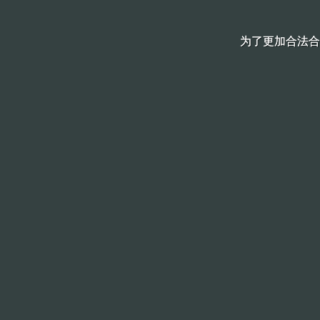
为了更加合法合
为了更加合法合