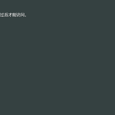
过后才能访问。
过后才能访问。