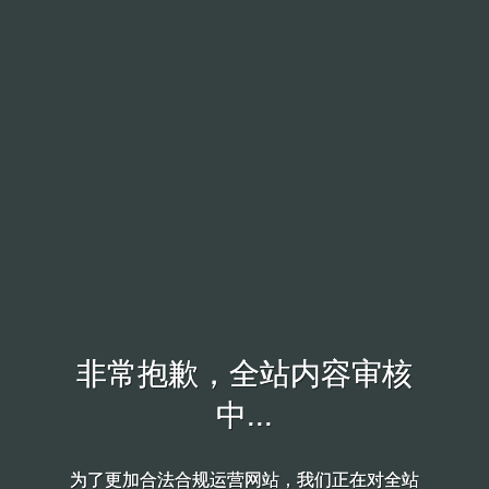
非常抱歉，全站内容审核
非常抱歉，全站内容审核
中...
中...
为了更加合法合规运营网站，我们正在对全站
为了更加合法合规运营网站，我们正在对全站