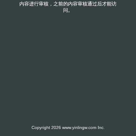
内容进行审核，之前的内容审核通过后才能访
内容进行审核，之前的内容审核通过后才能访
问。
问。
Copyright 2026 www.yinlingw.com Inc.
Copyright 2026 www.yinlingw.com Inc.