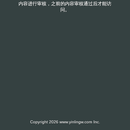
内容进行审核，之前的内容审核通过后才能访
内容进行审核，之前的内容审核通过后才能访
问。
问。
Copyright 2026 www.yinlingw.com Inc.
Copyright 2026 www.yinlingw.com Inc.