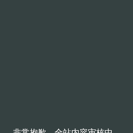
非常抱歉，全站内容审核中...
非常抱歉，全站内容审核中...