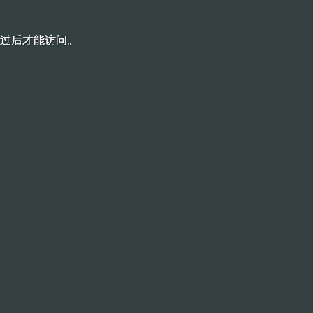
过后才能访问。
过后才能访问。