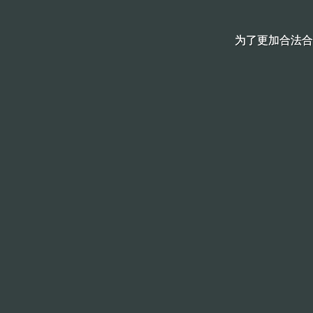
为了更加合法合
为了更加合法合