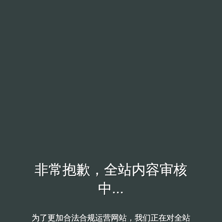
非常抱歉，全站内容审核
非常抱歉，全站内容审核
中...
中...
为了更加合法合规运营网站，我们正在对全站
为了更加合法合规运营网站，我们正在对全站