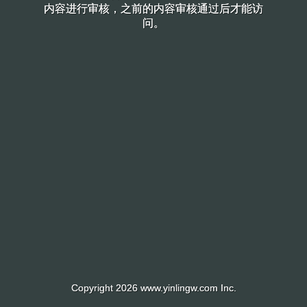
内容进行审核，之前的内容审核通过后才能访
内容进行审核，之前的内容审核通过后才能访
问。
问。
Copyright 2026 www.yinlingw.com Inc.
Copyright 2026 www.yinlingw.com Inc.