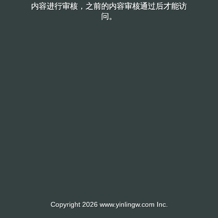
内容进行审核，之前的内容审核通过后才能访
内容进行审核，之前的内容审核通过后才能访
问。
问。
Copyright 2026 www.yinlingw.com Inc.
Copyright 2026 www.yinlingw.com Inc.