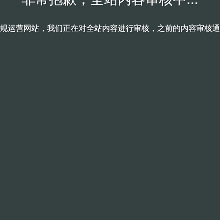
规运营网站，我们正在对全站内容进行审核，之前的内容审核通
规运营网站，我们正在对全站内容进行审核，之前的内容审核通