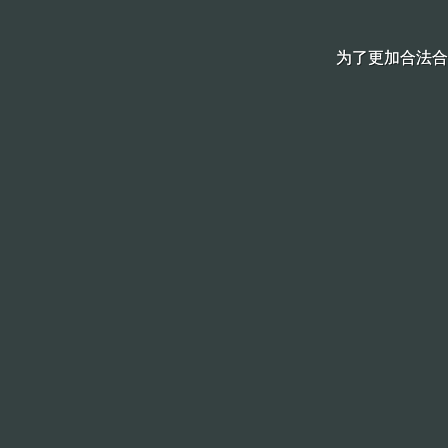
为了更加合法合
为了更加合法合