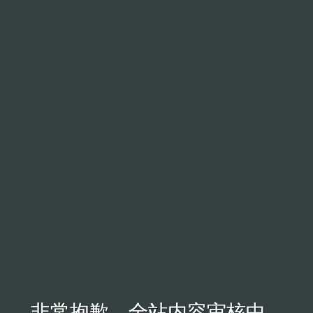
非常抱歉，全站内容审核中...
非常抱歉，全站内容审核中...