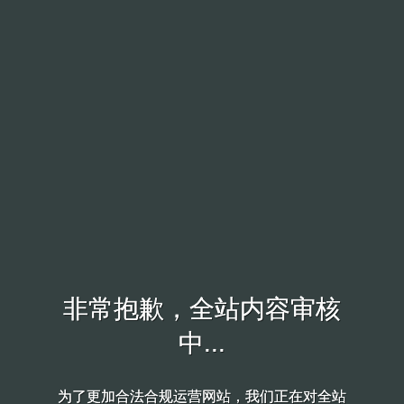
非常抱歉，全站内容审核
非常抱歉，全站内容审核
中...
中...
为了更加合法合规运营网站，我们正在对全站
为了更加合法合规运营网站，我们正在对全站