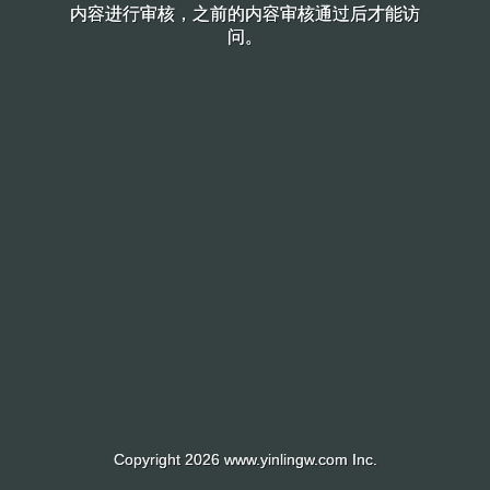
内容进行审核，之前的内容审核通过后才能访
内容进行审核，之前的内容审核通过后才能访
问。
问。
Copyright 2026 www.yinlingw.com Inc.
Copyright 2026 www.yinlingw.com Inc.