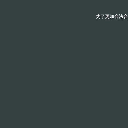
为了更加合法合
为了更加合法合