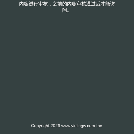
内容进行审核，之前的内容审核通过后才能访
内容进行审核，之前的内容审核通过后才能访
问。
问。
Copyright 2026 www.yinlingw.com Inc.
Copyright 2026 www.yinlingw.com Inc.