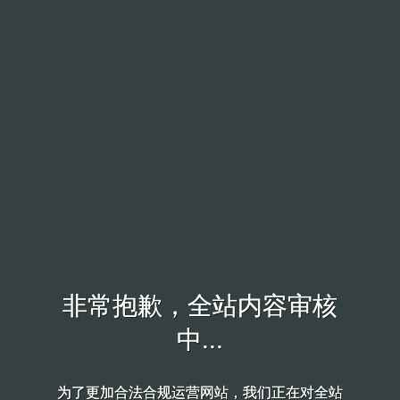
非常抱歉，全站内容审核
非常抱歉，全站内容审核
中...
中...
为了更加合法合规运营网站，我们正在对全站
为了更加合法合规运营网站，我们正在对全站