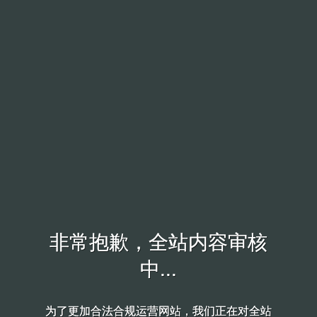
非常抱歉，全站内容审核
非常抱歉，全站内容审核
中...
中...
为了更加合法合规运营网站，我们正在对全站
为了更加合法合规运营网站，我们正在对全站