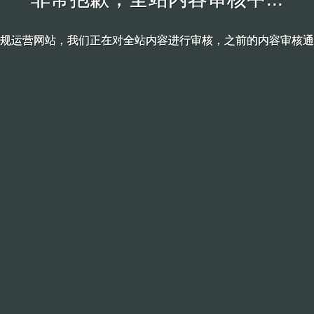
规运营网站，我们正在对全站内容进行审核，之前的内容审核通
规运营网站，我们正在对全站内容进行审核，之前的内容审核通