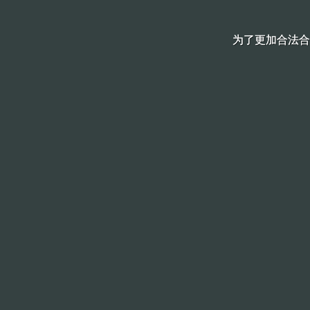
为了更加合法合
为了更加合法合