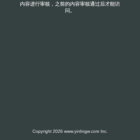
内容进行审核，之前的内容审核通过后才能访
内容进行审核，之前的内容审核通过后才能访
问。
问。
Copyright 2026 www.yinlingw.com Inc.
Copyright 2026 www.yinlingw.com Inc.