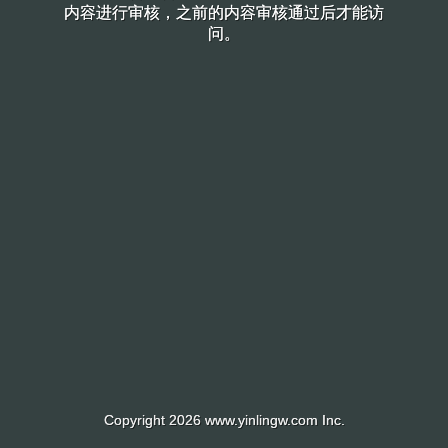
内容进行审核，之前的内容审核通过后才能访
内容进行审核，之前的内容审核通过后才能访
问。
问。
Copyright 2026 www.yinlingw.com Inc.
Copyright 2026 www.yinlingw.com Inc.