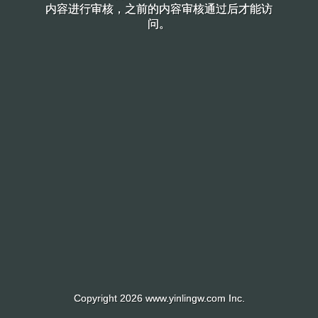
内容进行审核，之前的内容审核通过后才能访
内容进行审核，之前的内容审核通过后才能访
问。
问。
Copyright 2026 www.yinlingw.com Inc.
Copyright 2026 www.yinlingw.com Inc.