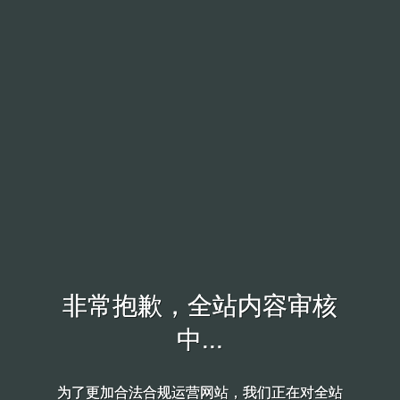
非常抱歉，全站内容审核
非常抱歉，全站内容审核
中...
中...
为了更加合法合规运营网站，我们正在对全站
为了更加合法合规运营网站，我们正在对全站