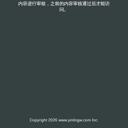
内容进行审核，之前的内容审核通过后才能访
内容进行审核，之前的内容审核通过后才能访
问。
问。
Copyright 2026 www.yinlingw.com Inc.
Copyright 2026 www.yinlingw.com Inc.