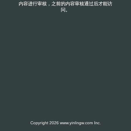
内容进行审核，之前的内容审核通过后才能访
内容进行审核，之前的内容审核通过后才能访
问。
问。
Copyright 2026 www.yinlingw.com Inc.
Copyright 2026 www.yinlingw.com Inc.