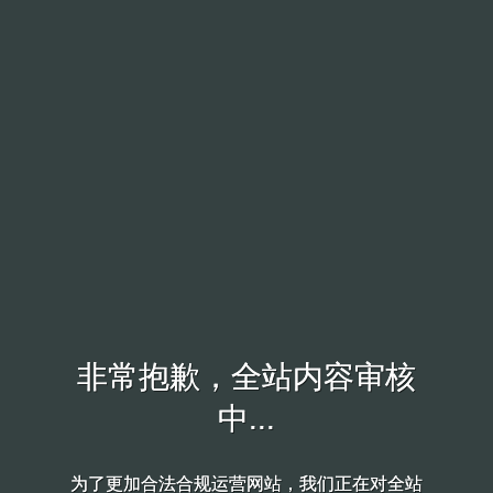
非常抱歉，全站内容审核
非常抱歉，全站内容审核
中...
中...
为了更加合法合规运营网站，我们正在对全站
为了更加合法合规运营网站，我们正在对全站