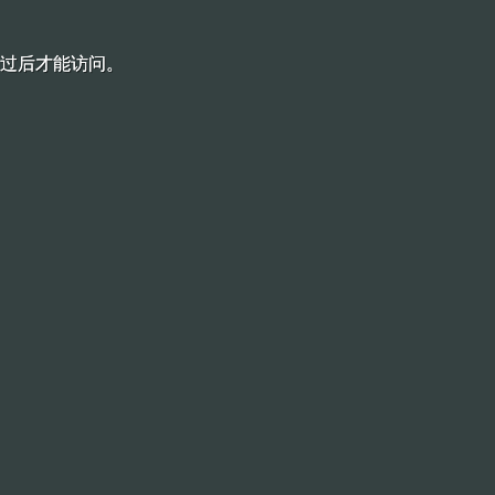
过后才能访问。
过后才能访问。