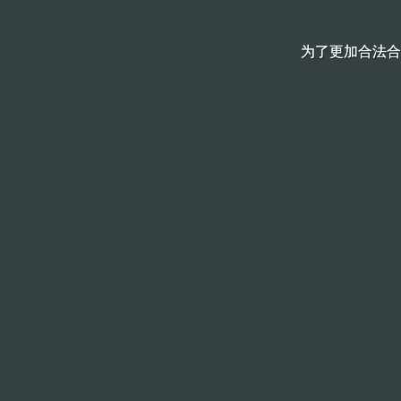
为了更加合法合
为了更加合法合