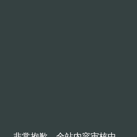
非常抱歉，全站内容审核中...
非常抱歉，全站内容审核中...