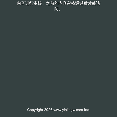
内容进行审核，之前的内容审核通过后才能访
内容进行审核，之前的内容审核通过后才能访
问。
问。
Copyright 2026 www.yinlingw.com Inc.
Copyright 2026 www.yinlingw.com Inc.