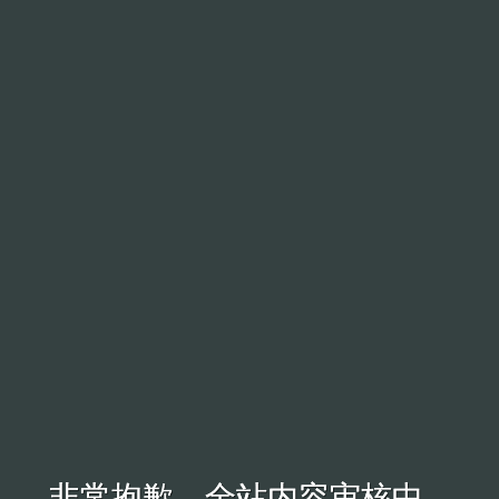
非常抱歉，全站内容审核中...
非常抱歉，全站内容审核中...