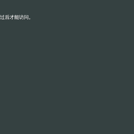
过后才能访问。
过后才能访问。