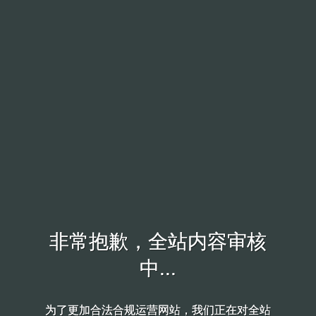
非常抱歉，全站内容审核
非常抱歉，全站内容审核
中...
中...
为了更加合法合规运营网站，我们正在对全站
为了更加合法合规运营网站，我们正在对全站