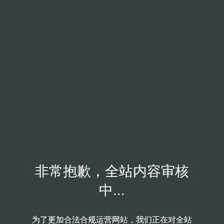
非常抱歉，全站内容审核
非常抱歉，全站内容审核
中...
中...
为了更加合法合规运营网站，我们正在对全站
为了更加合法合规运营网站，我们正在对全站