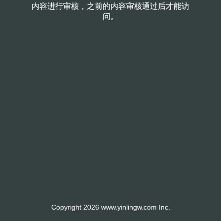
内容进行审核，之前的内容审核通过后才能访
内容进行审核，之前的内容审核通过后才能访
问。
问。
Copyright 2026 www.yinlingw.com Inc.
Copyright 2026 www.yinlingw.com Inc.