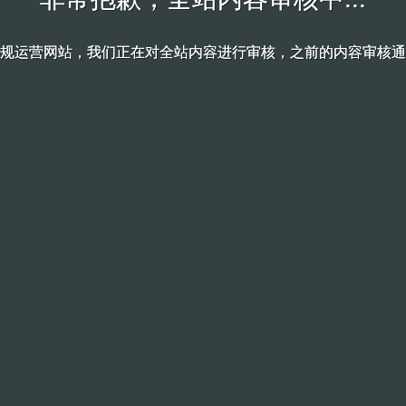
规运营网站，我们正在对全站内容进行审核，之前的内容审核通
规运营网站，我们正在对全站内容进行审核，之前的内容审核通