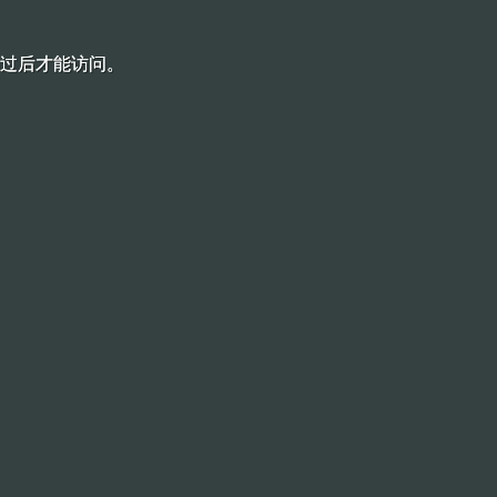
过后才能访问。
过后才能访问。