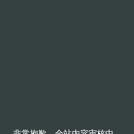
非常抱歉，全站内容审核中...
非常抱歉，全站内容审核中...