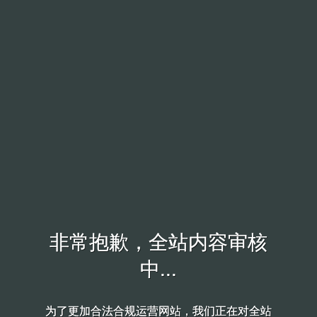
非常抱歉，全站内容审核
非常抱歉，全站内容审核
中...
中...
为了更加合法合规运营网站，我们正在对全站
为了更加合法合规运营网站，我们正在对全站