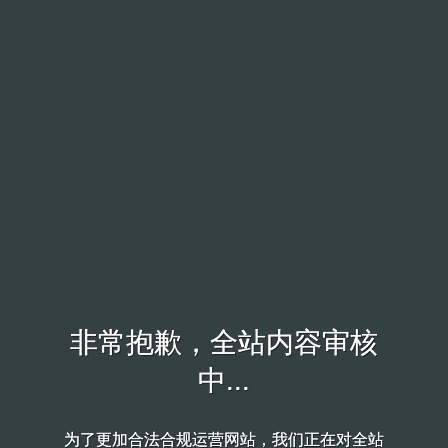
非常抱歉，全站内容审核
非常抱歉，全站内容审核
中...
中...
为了更加合法合规运营网站，我们正在对全站
为了更加合法合规运营网站，我们正在对全站