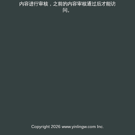
内容进行审核，之前的内容审核通过后才能访
内容进行审核，之前的内容审核通过后才能访
问。
问。
Copyright 2026 www.yinlingw.com Inc.
Copyright 2026 www.yinlingw.com Inc.