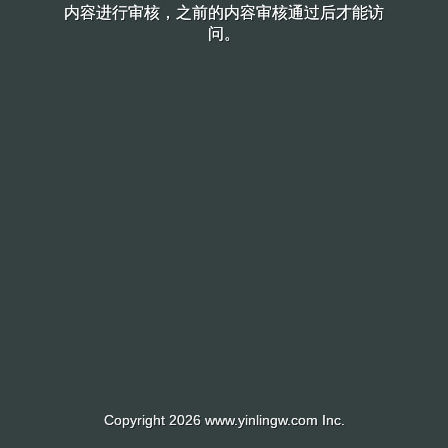
内容进行审核，之前的内容审核通过后才能访
内容进行审核，之前的内容审核通过后才能访
问。
问。
Copyright 2026 www.yinlingw.com Inc.
Copyright 2026 www.yinlingw.com Inc.