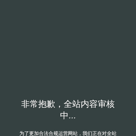
非常抱歉，全站内容审核
非常抱歉，全站内容审核
中...
中...
为了更加合法合规运营网站，我们正在对全站
为了更加合法合规运营网站，我们正在对全站