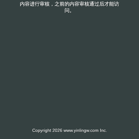
内容进行审核，之前的内容审核通过后才能访
内容进行审核，之前的内容审核通过后才能访
问。
问。
Copyright 2026 www.yinlingw.com Inc.
Copyright 2026 www.yinlingw.com Inc.