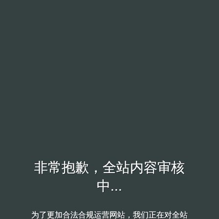
非常抱歉，全站内容审核
非常抱歉，全站内容审核
中...
中...
为了更加合法合规运营网站，我们正在对全站
为了更加合法合规运营网站，我们正在对全站