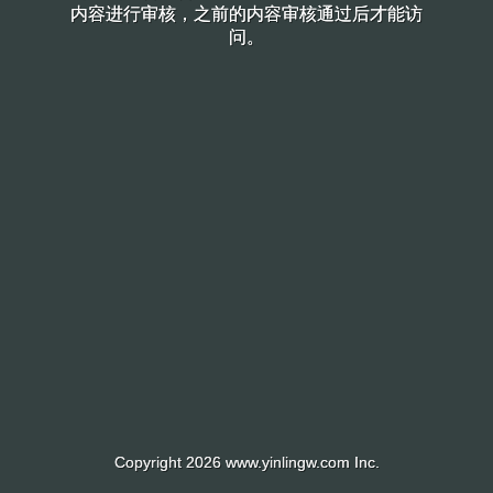
内容进行审核，之前的内容审核通过后才能访
内容进行审核，之前的内容审核通过后才能访
问。
问。
Copyright 2026 www.yinlingw.com Inc.
Copyright 2026 www.yinlingw.com Inc.