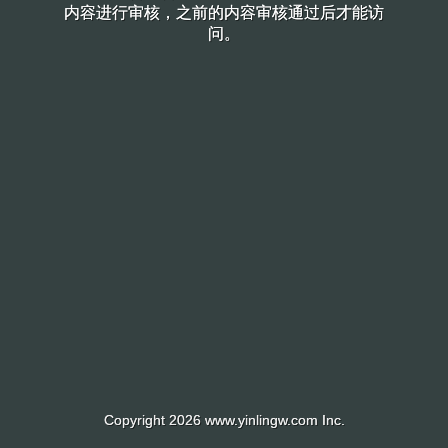
内容进行审核，之前的内容审核通过后才能访
内容进行审核，之前的内容审核通过后才能访
问。
问。
Copyright 2026 www.yinlingw.com Inc.
Copyright 2026 www.yinlingw.com Inc.