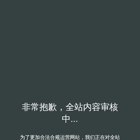
非常抱歉，全站内容审核
非常抱歉，全站内容审核
中...
中...
为了更加合法合规运营网站，我们正在对全站
为了更加合法合规运营网站，我们正在对全站